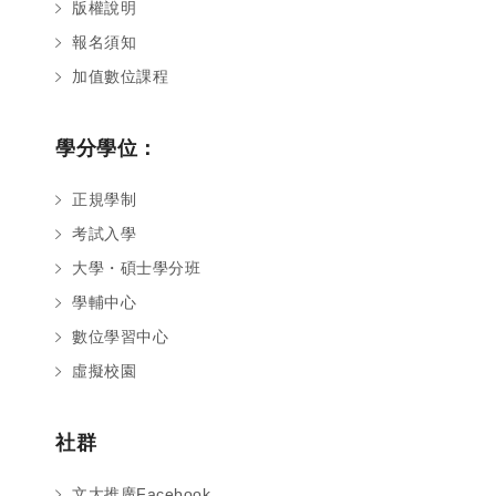
版權說明
報名須知
加值數位課程
學分學位：
正規學制
考試入學
大學・碩士學分班
學輔中心
數位學習中心
虛擬校園
社群
文大推廣Facebook