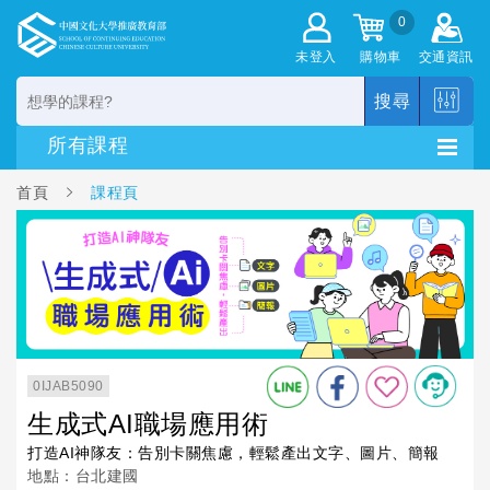
0
未登入
購物車
交通資訊
搜尋
首頁
課程頁
0IJAB5090
生成式AI職場應用術
打造AI神隊友：告別卡關焦慮，輕鬆產出文字、圖片、簡報
地點：台北建國