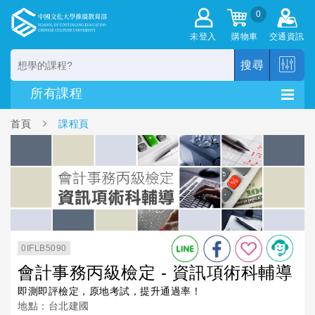
0
未登入
購物車
交通資訊
搜尋
首頁
課程頁
0IFLB5090
會計事務丙級檢定 - 資訊項術科輔導
即測即評檢定，原地考試，提升通過率！
地點：台北建國