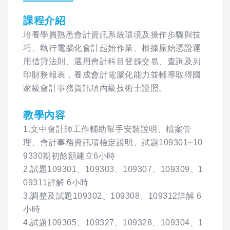
課程介紹
培養學員熟悉會計資訊系統環境及操作步驟與技
巧、執行電腦化會計起始作業、根據原始憑證運
用借貸法則、選用會計科目登錄交易、查詢及列
印財務報表，養成會計電腦化能力並輔導取得國
家級會計事務資訊項丙級技術士證照。
教學內容
1.文中會計師工作輔助幫手安裝說明、檔案管
理、會計事務資訊項檢定說明、試題109301~10
9330期初餘額建立6小時
2.試題109301、109303、109307、109309、1
09311詳解 6小時
3.調整及試題109302、109308、109312詳解 6
小時
4.試題109305、109327、109328、109304、1