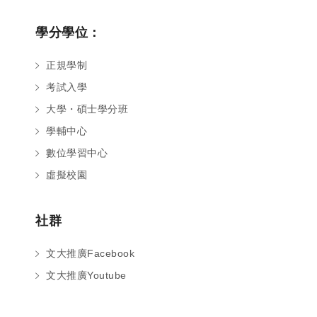
學分學位：
正規學制
考試入學
大學・碩士學分班
學輔中心
數位學習中心
虛擬校園
社群
文大推廣Facebook
文大推廣Youtube
您好～ 歡迎來到中國文化大學推廣部！