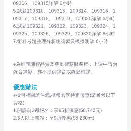
09306、109315詳解 6小時
5.試題109310、109313、109314、109316、1
09317、109318、109319、109320詳解 6小時
6.試題109321、109322、109323、109324、1
09325、109326、109329、109330詳解 6小時
7.術科考題整理分析總複習及模擬測驗 6小時
※為維護課程品質及尊重智慧財產權，上課中請勿
錄音錄影，亦不提供錄音或錄影補課。
優惠辦法
※檢附相關證件;臨櫃報名享特定優惠(請參考以下
資格)
1.開課前2週報名：享95折優惠($8,740元)
2.3人以上團報：享9折優惠($8,280元)