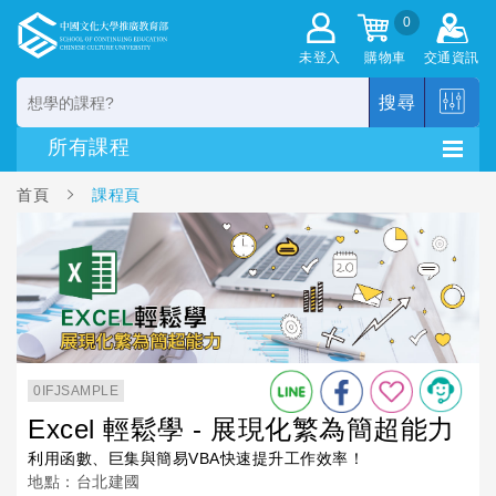
0
未登入
購物車
交通資訊
搜尋
首頁
課程頁
0IFJSAMPLE
Excel 輕鬆學 - 展現化繁為簡超能力
利用函數、巨集與簡易VBA快速提升工作效率！
地點：台北建國