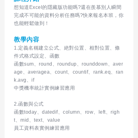
想知道Excel的隱藏版功能嗎?還在羨慕別人瞬間
完成不可能的資料分析任務嗎?快來報名本班，你
也能輕鬆做到！
教學內容
1.定義名稱建立公式、絶對位置、相對位置、條
件式格式設定、函數
函數sum、round、roundup、rounddown、aver
age、averagea、count、countif、rank.eq、ran
k.avg、if
中獎機率統計實例練習應用
2.函數與公式
函數today、datedif、column、row、left、righ
t、mid、text、value
員工資料表實例練習應用