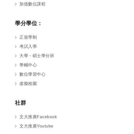
加值數位課程
學分學位：
正規學制
考試入學
大學・碩士學分班
學輔中心
數位學習中心
虛擬校園
社群
文大推廣Facebook
文大推廣Youtube