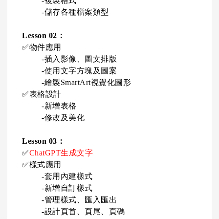
-
複製格式
-
儲存各種檔案類型
Lesson 02
：
✅
物件應用
-
插入影像、圖文排版
-
使用文字方塊及圖案
-
繪製
SmartArt
視覺化圖形
✅
表格設計
-
新增表格
-
修改及美化
Lesson 03：
✅
ChatGPT
生成文字
✅
樣式應用
-
套用內建樣式
-
新增自訂樣式
-
管理樣式、匯入匯出
-
設計頁首、頁尾、頁碼