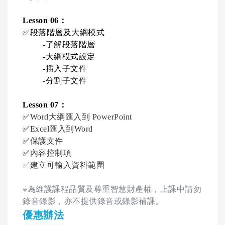
Lesson 06
：
✅
段落階層及大綱模式
-
了解段落階層
-
大綱模式設定
-
插入子文件
-
分割子文件
Lesson 07
：
✅
Word
大綱匯入到
PowerPoint
✅
Excel
匯入到
Word
✅
保護文件
✅
內容控制項
✅
建立可輸入資料範圍
※為維護課程品質及尊重智慧財產權，上課中請勿
錄音錄影，亦不提供錄音或錄影補課。
優惠辦法