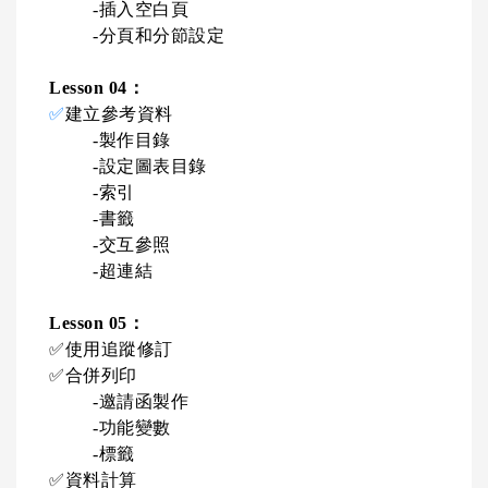
-
插入空白頁
-
分頁和分節設定
Lesson 04
：
✅
建立參考資料
-
製作目錄
-
設定圖表目錄
-
索引
-
書籤
-
交互參照
-
超連結
Lesson 05
：
✅
使用追蹤修訂
✅
合併列印
-
邀請函製作
-
功能變數
-
標籤
✅
資料計算