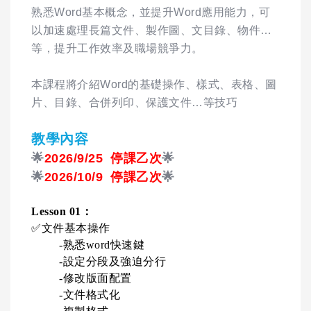
熟悉Word基本概念，並提升Word應用能力，可
以加速處理長篇文件、製作圖、文目錄、物件…
等，提升工作效率及職場競爭力。
本課程將介紹Word的基礎操作、樣式、表格、圖
片、目錄、合併列印、保護文件…等技巧
教學內容
🌟
2026/9/25 停課乙次
🌟
🌟
2026/10/9 停課乙次
🌟
Lesson 01
：
✅
文件基本操作
-
熟悉
word
快速鍵
-
設定分段及強迫分行
-
修改版面配置
-
文件格式化