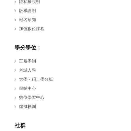
隱私權說明
版權說明
報名須知
加值數位課程
學分學位：
正規學制
考試入學
大學・碩士學分班
學輔中心
數位學習中心
虛擬校園
社群