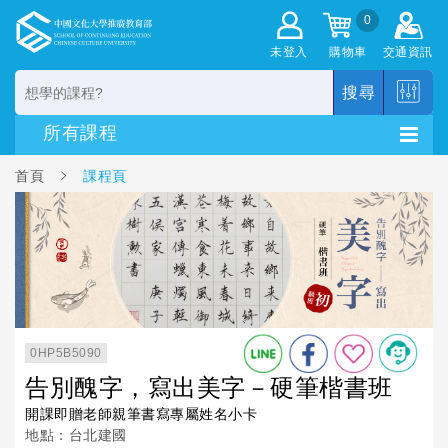
0
未登入
購物車
交通資訊
搜尋
首頁
課程頁
0HP5B5090
告別醜字，寫出美字－硬筆楷書班
開課即贈老師親筆書寫專屬姓名小卡
地點：台北建國