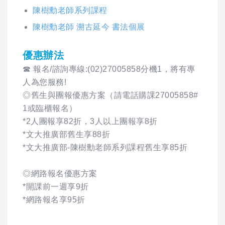
陳樹勳老師系列課程
陳樹勳老師 溯古延今 書法個展
優惠辦法
☎ 報名/諮詢專線:(02)27005858分機1，將有專
人為您服務!
◎舊生與團報優惠方案（請電話購課27005858#
1或臨櫃報名）
*2人團報享82折，3人以上團報享8折
*文大推廣部舊生享88折
*文大推廣部-陳樹勳老師系列課程舊生享85折
◎網路報名優惠方案
*開課前一週享9折
*網路報名享95折