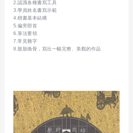
2.認識各種書寫工具
3.學員姓名書寫示範
4.楷書基本結構
5.偏旁部首
6.筆法要領
7.常見難字
8.脫胎換骨，寫出一幅完整、美觀的作品