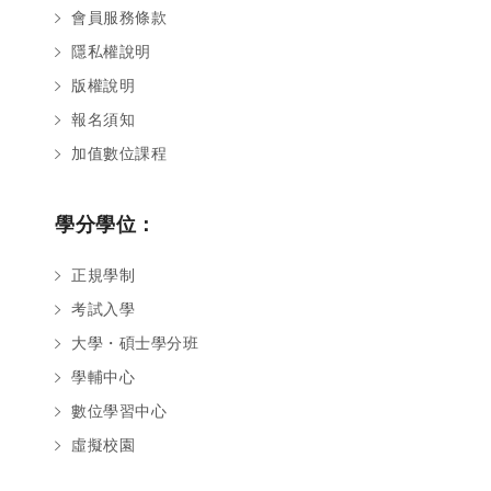
會員服務條款
隱私權說明
版權說明
報名須知
加值數位課程
學分學位：
正規學制
考試入學
大學・碩士學分班
學輔中心
數位學習中心
虛擬校園