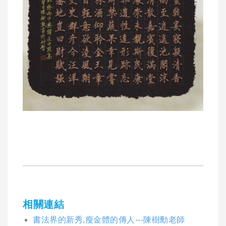
相關連結
書法界的新秀,瘦金體的傳人---陳樹勳老師