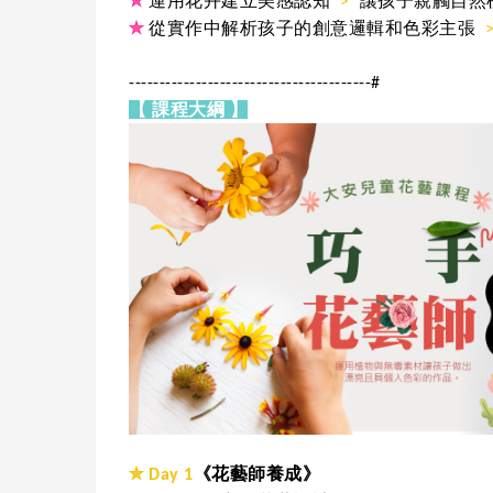
✮
運用花卉建立美感認知
>
讓孩子親觸自然
✮
從實作中解析孩子的創意邏輯和色彩主張
----------------------------------------#
【 課程大綱 】
✮ Day 1
《花藝師養成》