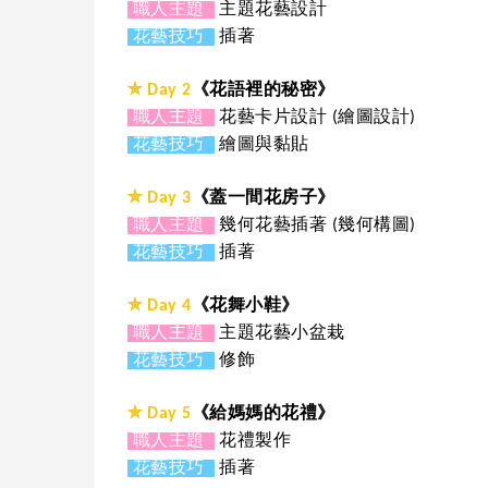
職人主題
主題花藝設計
花藝技巧
插著
✮ Day 2
《花語裡的秘密》
職人主題
花藝卡片設計 (繪圖設計)
花藝技巧
繪圖與黏貼
✮ Day 3
《蓋一間花房子》
職人主題
幾何花藝插著 (幾何構圖)
花藝技巧
插著
✮ Day 4
《花舞小鞋》
職人主題
主題花藝小盆栽
花藝技巧
修飾
✮ Day 5
《給媽媽的花禮》
職人主題
花禮製作
花藝技巧
插著