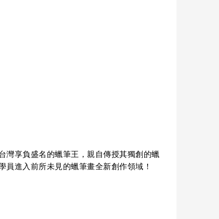
台灣享負盛名的蠟筆王，親自傳授其獨創的蠟
學員進入前所未見的蠟筆畫全新創作領域！