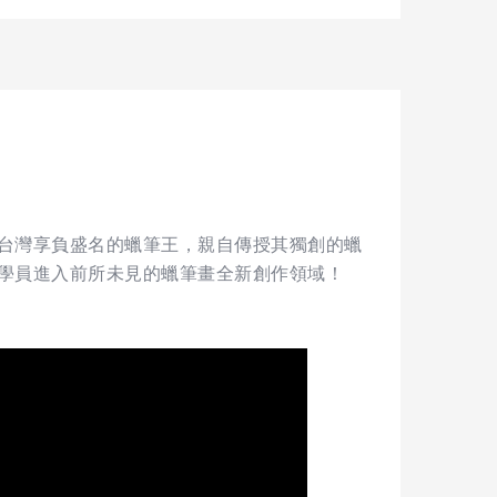
台灣享負盛名的蠟筆王，親自傳授其獨創的蠟
學員進入前所未見的蠟筆畫全新創作領域！