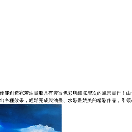
便能創造宛若油畫般具有豐富色彩與細膩層次的風景畫作！由
出各種效果，輕鬆完成與油畫、水彩畫媲美的精彩作品，引領