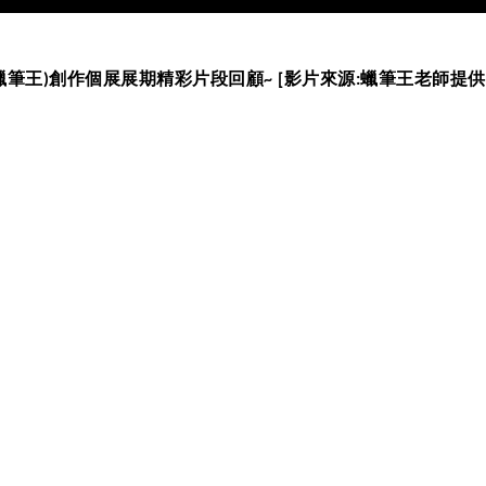
(蠟筆王)創作個展展期精彩片段回顧~ [影片來源:蠟筆王老師提供