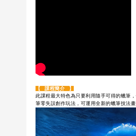
【
課程簡介
】
此課程最大特色為只要利用隨手可得的蠟筆，
筆零失誤創作玩法，可運用全新的蠟筆技法畫