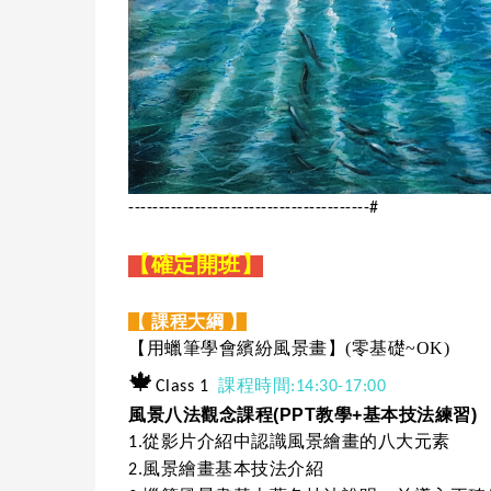
----------------------------------------#
【確定開班】
【 課程大綱 】
【
】(零基礎~OK)
用蠟筆學會繽紛風景畫
🍁
課程時間
Class 1
:14:30-17:00
風景八法觀念課程(PPT教學+基本技法練習)
從影片介紹中認識風景繪畫的八大元素
1.
風景繪畫基本技法介紹
2.