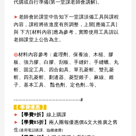
代購或自行準備(第一堂課老師會講解)。
►
老師會於課堂中告知下一堂課須備工具與課程
內容，課程將依進度有所調整，上開[應備工具]
與 下方[材料內容]應為參考，實際使用工具請以
老師課堂上公告為主。
◎
材料內容參考：處理劑、保養油、木槌、膠
板、強力膠、白膠、刮板、手縫針、手縫蠟、丸
斬、固定工具、四合釦具、單孔菱斬、雙孔菱
斬、四孔菱斬、劃邊器、菱型錐子、麻線、錐
子、基本工具、 豔色劑、定色劑...等。
----------------------------------------#
【 學費優惠 】
►
【學費9折】
線上購課
►
【學費85折】
兩人團報優惠價&文大推廣之舊
生
(適用電話購課、臨櫃繳費)