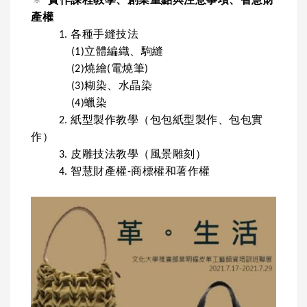
實作課程教學、創業重點與注意事項、智慧財
產權
1. 各種手縫技法
(1)立體編織、駒縫
(2)燒繪(電燒筆)
(3)糊染、水晶染
(4)蠟染
2. 紙型製作教學（包包紙型製作、包包實
作）
3. 皮雕技法教學（風景雕刻）
4. 智慧財產權-商標權和著作權