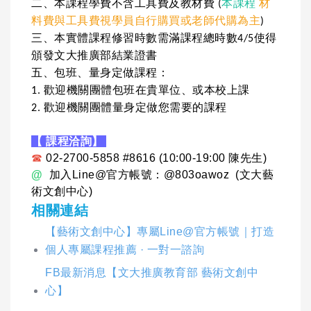
二、本課程學費不含工具費及教材費 (
本課程
材
料費與工具費視學員自行購買或老師代購為主
)
三、本實體課程修習時數需滿課程總時數4/5使得
頒發文大推廣部結業證書
五、包班、量身定做課程：
1. 歡迎機關團體包班在貴單位、或本校上課
2. 歡迎機關團體量身定做您需要的課程
【 課程洽詢】
☎
02-2700-5858 #8616 (10:00-19:00 陳先生)
@
加入Line@官方帳號：@803oawoz (文大藝
術文創中心)
相關連結
【藝術文創中心】專屬Line@官方帳號｜打造
個人專屬課程推薦 · 一對一諮詢
FB最新消息【文大推廣教育部 藝術文創中
心】