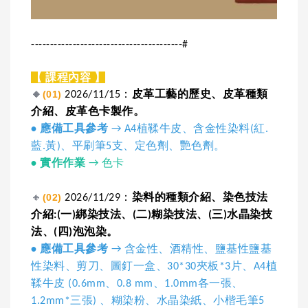
----------------------------------------#
【 課程內容 】
🔸
(01)
2026/11/15：
皮革工藝的歷史、皮革種類
介紹、皮革色卡製作。
• 應備工具參考
→ A4植鞣牛皮、含金性染料(紅.
藍.黃)、平刷筆5支、定色劑、艷色劑。
•
實作作業
→ 色卡
🔸
(02)
2026/11/29：
染料的種類介紹、染色技法
介紹:(一)綁染技法、(二)糊染技法、(三)水晶染技
法、(四)泡泡染。
• 應備工具參考
→ 含金性、酒精性、鹽基性鹽基
性染料、剪刀、圖釘一盒、30*30夾板*3片、A4植
鞣牛皮 (0.6mm、0.8 mm、1.0mm各一張、
1.2mm*三張) 、糊染粉、水晶染紙、小楷毛筆5