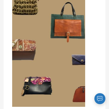
您好～ 歡迎來到中國文化大學推廣部！
如您對於課程有疑問，可至
意見信箱
留
言，我們將盡快與您聯繫。
※服務時間：週一至週六09:00~21:00；
週日09:00~17:00，國定假日除外。
報名及退
官方臉書
意見信箱
費須知