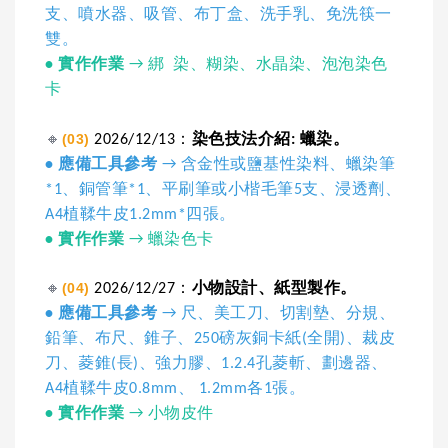
支、噴水器、吸管、布丁盒、洗手乳、免洗筷一
雙。
•
實作作業
→ 綁 染、糊染、水晶染、泡泡染色
卡
🔸
(03)
2026/12/13：
染色技法介紹: 蠟染。
• 應備工具參考
→ 含金性或鹽基性染料、蠟染筆
*1、銅管筆*1、平刷筆或小楷毛筆5支、浸透劑、
A4植鞣牛皮1.2mm*四張。
•
實作作業
→ 蠟染色卡
🔸
(04)
2026/12/27：
小物設計、紙型製作。
• 應備工具參考
→ 尺、美工刀、切割墊、分規、
鉛筆、布尺、錐子、250磅灰銅卡紙(全開)、裁皮
刀、菱錐(長)、強力膠、1.2.4孔菱斬、劃邊器、
A4植鞣牛皮0.8mm、 1.2mm各1張。
•
實作作業
→ 小物皮件