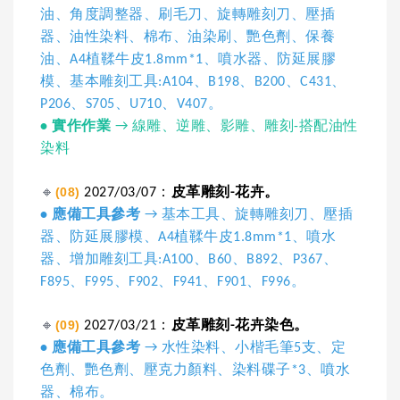
油、角度調整器、刷毛刀、旋轉雕刻刀、壓插
器、油性染料、棉布、油染刷、艷色劑、保養
油、A4植鞣牛皮1.8mm*1、噴水器、防延展膠
模、基本雕刻工具:A104、B198、B200、C431、
P206、S705、U710、V407。
•
實作作業
→ 線雕、逆雕、影雕、雕刻-搭配油性
染料
🔸
(08)
2027/03/07：
皮革雕刻-花卉。
• 應備工具參考
→ 基本工具、旋轉雕刻刀、壓插
器、防延展膠模、A4植鞣牛皮1.8mm*1、噴水
器、增加雕刻工具:A100、B60、B892、P367、
F895、F995、F902、F941、F901、F996。
🔸
(09)
2027/03/21：
皮革雕刻-花卉染色。
• 應備工具參考
→ 水性染料、小楷毛筆5支、定
色劑、艷色劑、壓克力顏料、染料碟子*3、噴水
器、棉布。