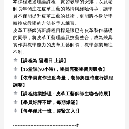
本課程透過理論課程、實習教學的安排，以及老
師長年傾注在皮革工藝的熱情與經驗傳承，讓學
員不僅能提升皮革工藝的技術，更能將本身所學
轉換成教學的方法並予以練習。
皮革工藝師資班課程目標是讓已有皮革製作基礎
的同學，將皮革工藝理論及技藝整合，成為兼具
實作與教學能力的皮革工藝師資，
教學創業無往
不利。
⚜️
【課程為 隔週日 上課】
⚜️
【15堂課(90小時)，學員完整學習與吸收】
⚜️
【依學員實作進度考量，老師將隨時進行課程
調整】
⚜️
【課程結業辦理 - 皮革工藝師師生聯合特展】
⚜️
【學員好評不斷，每期爆滿
】
⚜️
【每年僅此一班，趕緊加入!
】
----------------------------------------#