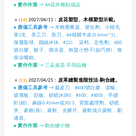
•
實作作業
→ A4花卉雕刻成品
🔸
(10)
2027/04/11：
皮花塑型、木模塑型示範。
• 應備工具參考
→ 木柄壓擦器、硬化劑、小楷毛
筆5支、美工刀、剪刀、A4植鞣牛皮(0.6mm*1)、
保麗龍球、鐵絲(#18、#22) 、染料、定色劑、600
號白膠、錐子、噴水器、軟質小墊子(如巧拼)、無
痕尖嘴鉗。
•
實作作業
→ 三朵皮花-不同品種
🔸
(11)
2027/04/25：
皮革縫製進階技法-駒合縫。
• 應備工具參考
→ 裁皮刀、#600號白膠、滾輪、
玻璃板、刮板、砂紙(#280、#600、#800)、手縫
針(細)、麻線0.45mm或30/3、背面處理劑、砂紙
夾、菱錐(長)、菱斬、去膠片、菱斬或六菱斬、劃
邊器。
•
實作作業
→ 駒合縫小物