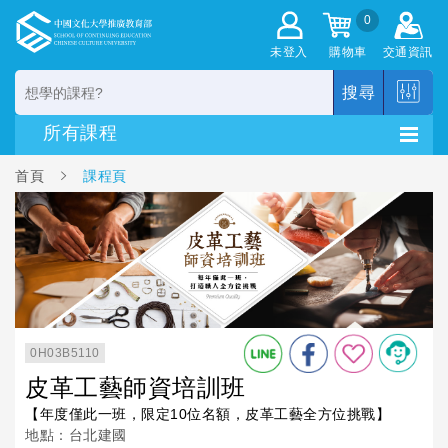
0
未登入
購物車
交通資訊
搜尋
首頁
課程頁
0H03B5110
皮革工藝師資培訓班
【年度僅此一班，限定10位名額，皮革工藝全方位挑戰】
地點：台北建國