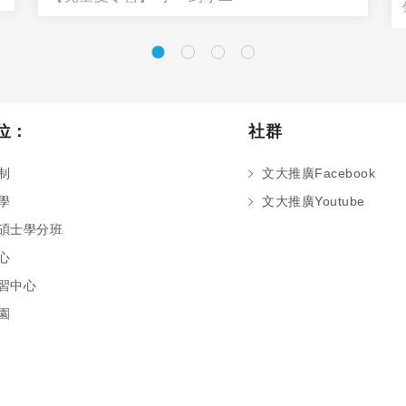
位：
社群
制
文大推廣Facebook
學
文大推廣Youtube
碩士學分班
心
習中心
園