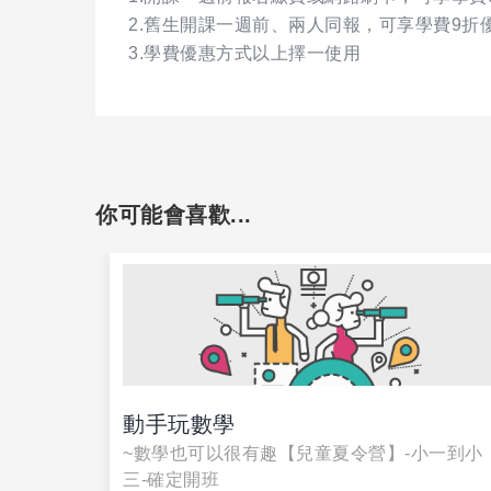
2.舊生開課一週前、兩人同報，可享學費9折
3.學費優惠方式以上擇一使用
你可能會喜歡...
動手玩數學
~確定開
~數學也可以很有趣【兒童夏令營】-小一到小
三-確定開班