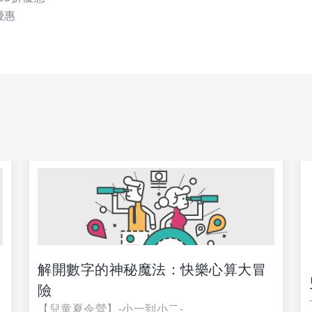
優惠
解開數字的神秘魔法：快樂心算大冒
險
【兒童夏令營】-小一到小二-