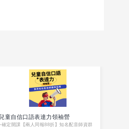
兒童自信口語表達力領袖營
開動啦
~確定開課【兩人同報88折】知名配音師資群
聰明「