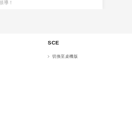
領導！
SCE
切換至桌機版
您好～ 歡迎來到中國文化大學推廣部！
如您對於課程有疑問，可至
意見信箱
留
言，我們將盡快與您聯繫。
※服務時間：週一至週六09:00~21:00；