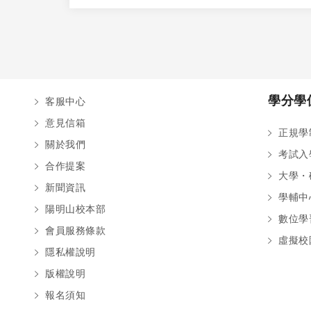
學分學
客服中心
意見信箱
正規學
關於我們
考試入
合作提案
大學・
新聞資訊
學輔中
陽明山校本部
數位學
會員服務條款
虛擬校
隱私權說明
版權說明
報名須知