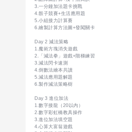
3.一分鐘加法題卡挑戰
4.骰子競賽+生活應用題
5.小組接力計算賽
6.繪製計算方法圖+發闖關卡
Day 2 減法策略
1.魔術方塊消失遊戲
2.「減法拳」遊戲+階梯練習
3.減法閃卡速測
4.倒數法繪本共讀
5.減法應用題解題
6.製作減法策略樹
Day 3 進位加法
1.數字接龍（20以內）
2.數字彩虹橋教具操作
3.進位加法填空題
4.心算大富翁遊戲