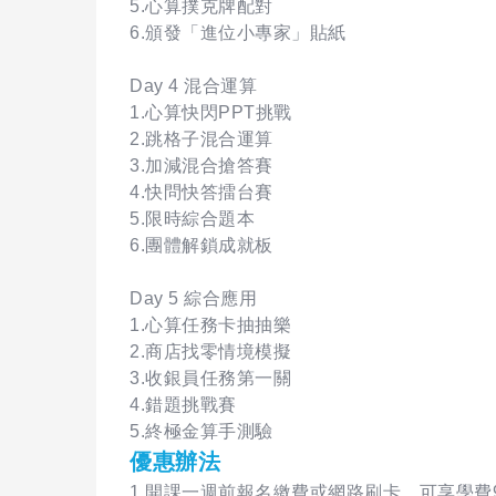
5.心算撲克牌配對
6.頒發「進位小專家」貼紙
Day 4 混合運算
1.心算快閃PPT挑戰
2.跳格子混合運算
3.加減混合搶答賽
4.快問快答擂台賽
5.限時綜合題本
6.團體解鎖成就板
Day 5 綜合應用
1.心算任務卡抽抽樂
2.商店找零情境模擬
3.收銀員任務第一關
4.錯題挑戰賽
5.終極金算手測驗
優惠辦法
1.開課一週前報名繳費或網路刷卡，可享學費