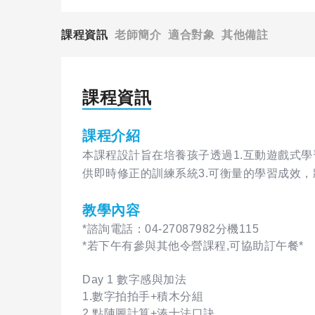
課程資訊
老師簡介
適合對象
其他備註
課程資訊
課程介紹
本課程設計旨在培養孩子透過1.互動遊戲式
供即時修正的訓練系統3.可衡量的學習成效
教學內容
*諮詢電話：04-27087982分機115
*若下午有參與其他令營課程,可協助訂午餐*
Day 1 數字感與加法
1.數字拍拍手+積木分組
2.點陣圖計算+湊十法口訣