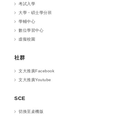
考試入學
大學・碩士學分班
學輔中心
數位學習中心
虛擬校園
社群
文大推廣Facebook
文大推廣Youtube
您好～ 歡迎來到中國文化大學推廣部！
SCE
如您對於課程有疑問，可至
意見信箱
留
言，我們將盡快與您聯繫。
切換至桌機版
※服務時間：週一至週六09:00~21:00；
週日09:00~17:00，國定假日除外。