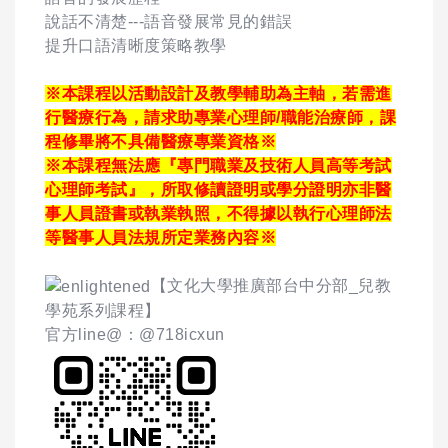
說話不清楚---語音發展常見的錯誤
提升口語清晰度策略教學
※本課程以活動設計及教學輔助為主軸，若需進
行醫療行為，請求助專業心理師/職能治療師，課
程修畢將不具備醫療專業資格※
※本課程無法應『專門職業及技術人員高等考試
心理師考試』，所取修讀證明或學分證明亦非醫
事人員證書或執業執照，不得據以執行心理師法
等醫事人員法規所定業務內容※
【文化大學推廣部台中分部_兒教
學苑系列課程】
官方line@：@718icxun