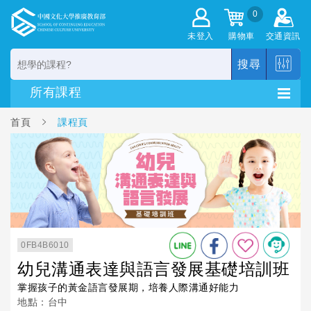
0
未登入
購物車
交通資訊
搜尋
首頁
課程頁
0FB4B6010
幼兒溝通表達與語言發展基礎培訓班
掌握孩子的黃金語言發展期，培養人際溝通好能力
地點：台中