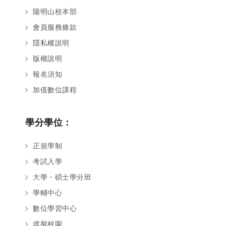
陽明山校本部
會員服務條款
隱私權說明
版權說明
報名須知
加值數位課程
學分學位：
正規學制
考試入學
大學・碩士學分班
學輔中心
數位學習中心
虛擬校園