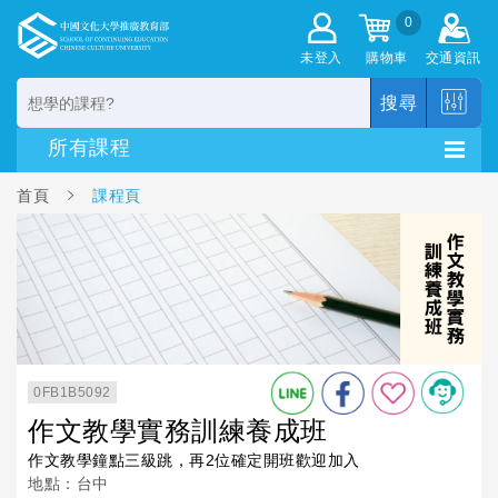
0
未登入
購物車
交通資訊
搜尋
首頁
課程頁
0FB1B5092
作文教學實務訓練養成班
作文教學鐘點三級跳，再2位確定開班歡迎加入
地點：台中