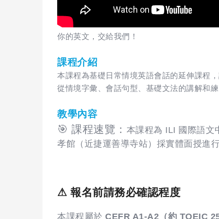
你的英文，交給我們！
課程介紹
本課程為基礎日常情境英語會話的延伸課程，
從情境字彙、會話句型、基礎文法的講解和練
教學內容
🎯 課程速覽：
本課程為 ILI 國際
孝館（近捷運善導寺站）採實體面授進
⚠ 報名前請務必確認程度
本課程屬於
CEFR A1-A2（約 TOEIC 