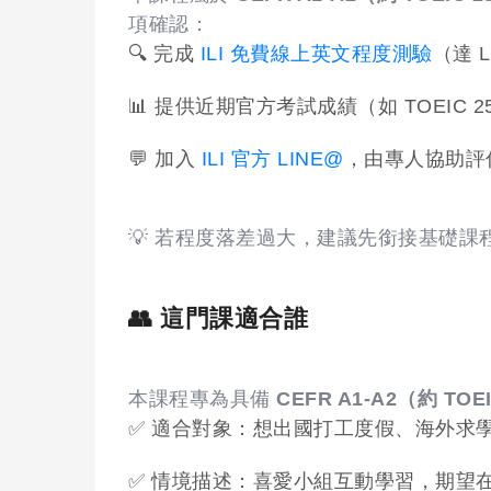
項確認：
🔍 完成
ILI 免費線上英文程度測驗
（達 L
📊 提供近期官方考試成績（如 TOEIC 
💬 加入
ILI 官方 LINE@
，由專人協助評
💡 若程度落差過大，建議先銜接基礎課
👥 這門課適合誰
本課程專為具備
CEFR A1-A2（約 TOE
✅ 適合對象：想出國打工度假、海外求
✅ 情境描述：喜愛小組互動學習，期望