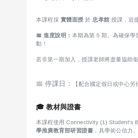
本課程採
實體面授
於
忠孝館
授課，近
📅 進度說明：
本期為第 5 期。為確保
動！
若非第一期加入，授課老師將盡量協助
📅 停課日：
【配合國定假日或中心另
🎓 教材與證書
本課程使用 Connectivity (1) 
學推廣教育部研習證書
，具學術公信力。