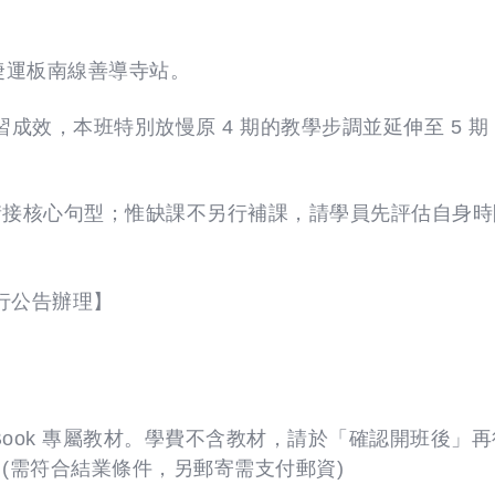
捷運板南線善導寺站。
學習成效，本班特別放慢原 4 期的教學步調並延伸至 5
銜接核心句型；惟缺課不另行補課，請學員先評估自身時
行公告辦理】
Student's Book 專屬教材。學費不含教材，請於「確認
(需符合結業條件，另郵寄需支付郵資)