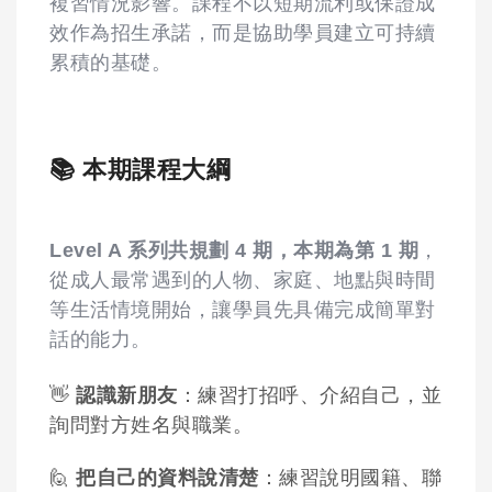
複習情況影響。課程不以短期流利或保證成
效作為招生承諾，而是協助學員建立可持續
累積的基礎。
📚 本期課程大綱
Level A 系列共規劃 4 期，本期為第 1 期
，
從成人最常遇到的人物、家庭、地點與時間
等生活情境開始，讓學員先具備完成簡單對
話的能力。
👋
認識新朋友
：練習打招呼、介紹自己，並
詢問對方姓名與職業。
🙋
把自己的資料說清楚
：練習說明國籍、聯