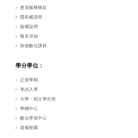
會員服務條款
隱私權說明
版權說明
報名須知
加值數位課程
學分學位：
正規學制
考試入學
大學・碩士學分班
學輔中心
數位學習中心
虛擬校園