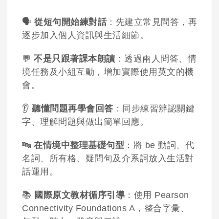
🗣️
從短句開始練對話
：先建立常見問答，再
逐步加入個人資訊與生活細節。
💬
不是只跟著課本朗讀
：透過兩人問答、情
境任務及小組互動，增加實際使用英文的機
會。
👂
聽懂問題再學會回答
：同步練習辨認關鍵
字、理解問題與做出簡單回應。
🔤
在情境中整理基礎句型
：將 be 動詞、代
名詞、所有格、疑問句及介系詞放入生活對
話運用。
📚
國際原文教材循序引導
：使用 Pearson
Connectivity Foundations A，整合字彙、