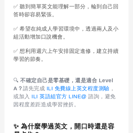
✅ 聽到簡單英文能理解一部分，輪到自己回
答時卻容易緊張。
✅ 希望在純成人學習環境中，透過兩人及小
組活動增加口說機會。
✅ 想利用週六上午安排固定進修，建立持續
學習的節奏。
🔍
不確定自己是零基礎，還是適合 Level
A？
請先完成
ILI 免費線上英文程度測驗
，
或加入
ILI 英語組官方 LINE@
諮詢，避免
因程度差距造成學習挫折。
✨ 為什麼學過英文，開口時還是容