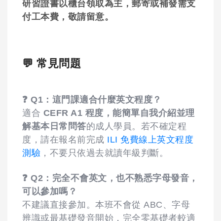
研習證書以櫃台領取為主，郵寄或補發需支
付工本費，敬請留意。
💬 常見問題
❓ Q1：這門課適合什麼英文程度？
適合
CEFR A1 程度，能簡單自我介紹並理
解基本日常問答
的成人學員。若不確定程
度，請在報名前完成
ILI 免費線上英文程度
測驗
，不要只依過去就讀年級判斷。
❓ Q2：完全不會英文，也不熟悉字母發音，
可以參加嗎？
不建議直接參加。本班不會從 ABC、字母
辨識或最基礎發音開始，完全零基礎者較適