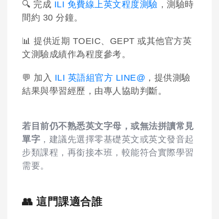
🔍 完成
ILI 免費線上英文程度測驗
，測驗時
間約 30 分鐘。
📊 提供近期 TOEIC、GEPT 或其他官方英
文測驗成績作為程度參考。
💬 加入
ILI 英語組官方 LINE@
，提供測驗
結果與學習經歷，由專人協助判斷。
若目前仍不熟悉英文字母，或無法拼讀常見
單字
，建議先選擇零基礎英文或英文發音起
步類課程，再銜接本班，較能符合實際學習
需要。
👥 這門課適合誰