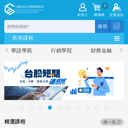
0
未登入
購物車
交通資訊
搜尋
華語學苑
行銷學院
財務金融
精選課程
換一批