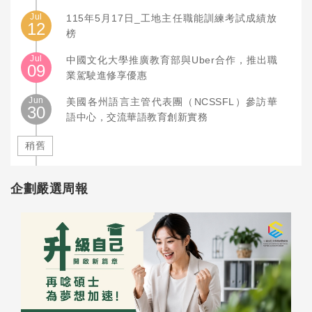
Jul
115年5月17日_工地主任職能訓練考試成績放
12
榜
Jul
中國文化大學推廣教育部與Uber合作，推出職
09
業駕駛進修享優惠
Jun
美國各州語言主管代表團（NCSSFL）參訪華
30
語中心，交流華語教育創新實務
稍舊
企劃嚴選周報