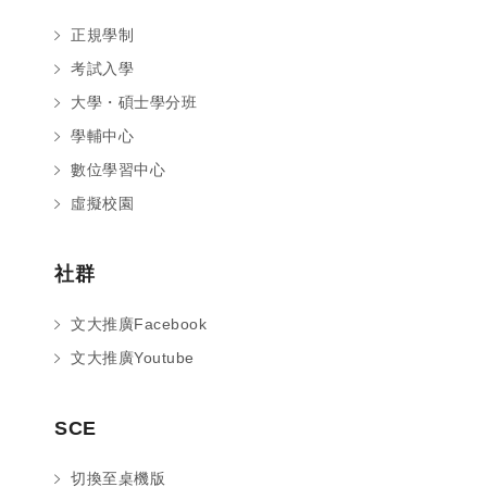
正規學制
考試入學
大學・碩士學分班
學輔中心
數位學習中心
虛擬校園
社群
文大推廣Facebook
文大推廣Youtube
您好～ 歡迎來到中國文化大學推廣部！
SCE
如您對於課程有疑問，可至
意見信箱
留
言，我們將盡快與您聯繫。
切換至桌機版