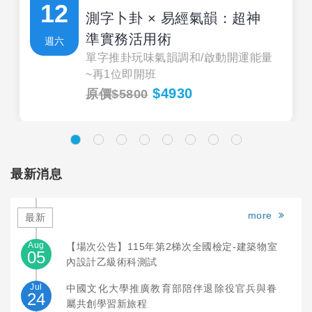
12
測字卜卦 × 易經氣韻：超神
準實務活用術
週六
單字推卦玩味氣韻調和/啟動開運能量
~再1位即開班
$4930
原價$5800
最新消息
more
最新
Aug
【場次公告】115年第2梯次全國檢定-建築物室
05
內設計乙級術科測試
Jul
中國文化大學推廣教育部陪伴退除役官兵與眷
24
屬共創學習新旅程