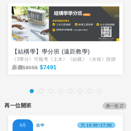
【結構學】學分班 (遠距教學)
《3學分》可報考《土木》《結構》《水保》技師
$7491
原價$8055
再一位開班
換一批
9月
台中
六 10:00~17:00