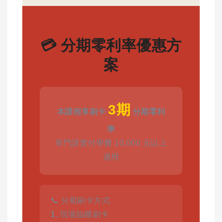
💳 分期零利率優惠方
案
3期
本課程享刷卡
分期零利
率
單門課實付學費 10,000 元以上
適用
📞 分期刷卡方式
1.
現場臨櫃刷卡