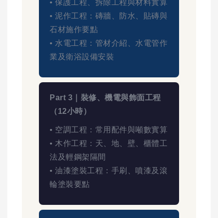
• 保護工程、拆除工程與材料實算
• 泥作工程：磚牆、防水、貼磚與
石材施作要點
• 水電工程：管材介紹、水電管作
業及衛浴設備安裝
Part 3｜裝修、機電與飾面工程
（12小時）
• 空調工程：常用配件與噸數實算
• 木作工程：天、地、壁、櫃體工
法及輕鋼架隔間
• 油漆塗裝工程：手刷、噴漆及滾
輪塗裝要點