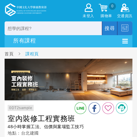
0
未登入
購物車
交通資訊
搜尋
首頁
課程頁
0DT2sample
室內裝修工程實務班
48小時掌握工法、估價與案場監工技巧
地點：台北建國