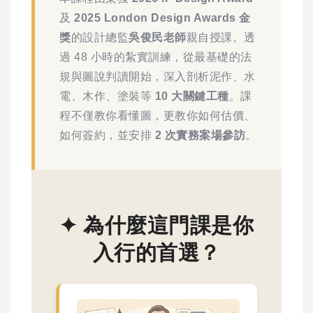
及
2025 London Design Awards 金
獎
的設計總監
吳俊民老師
親自授課。透
過 48 小時的紮實訓練，從最基礎的法
規與圖說判讀開始，深入剖析泥作、水
電、木作、塗裝等
10 大關鍵工種
。課
程不僅教你看懂圖，更教你如何估價、
如何簽約，並安排
2 次實務案場參訪
。
✦ 為什麼這門課是你
入行的首選？