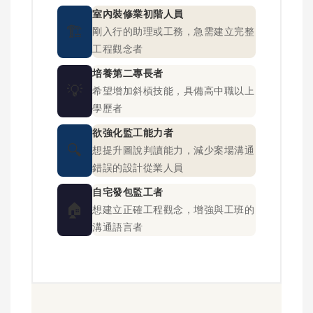
室內裝修業初階人員
🏗️
剛入行的助理或工務，急需建立完整
工程觀念者
培養第二專長者
💡
希望增加斜槓技能，具備高中職以上
學歷者
欲強化監工能力者
🔍
想提升圖說判讀能力，減少案場溝通
錯誤的設計從業人員
自宅發包監工者
🏠
想建立正確工程觀念，增強與工班的
溝通語言者