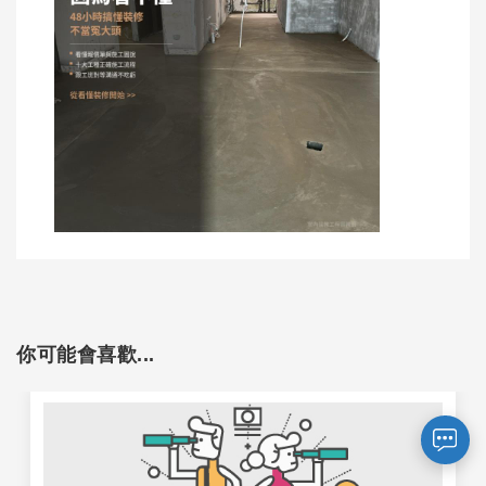
您好～ 歡迎來到中國文化大學推廣部！
如您對於課程有疑問，可至
意見信箱
留
言，我們將盡快與您聯繫。
你可能會喜歡...
※服務時間：週一至週六09:00~21:00；
週日09:00~17:00，國定假日除外。
報名及退
官方臉書
意見信箱
費須知