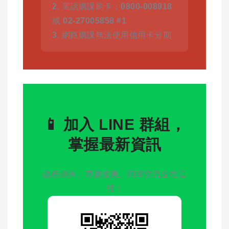
2.
電話購課刷卡：
0800-008918
或
02-27005858 #1
3.
網路購課無法使用信用卡分期
📱 加入 LINE 群組，
掌握最新資訊
課程諮詢、專屬優惠、同學交流全在這
裡！