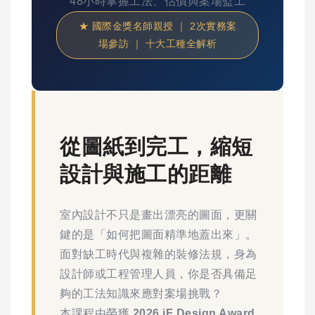
48小時掌握工法、估價與案場監工
★ 國際金獎名師親授 ｜ 2次實務案
場參訪 ｜ 十大工種全解析
從圖紙到完工，縮短
設計與施工的距離
室內設計不只是畫出漂亮的圖面，更關
鍵的是「如何把圖面精準地蓋出來」。
面對缺工時代與複雜的裝修法規，身為
設計師或工程管理人員，你是否具備足
夠的工法知識來應對案場挑戰？
本課程由榮獲
2026 iF Design Award