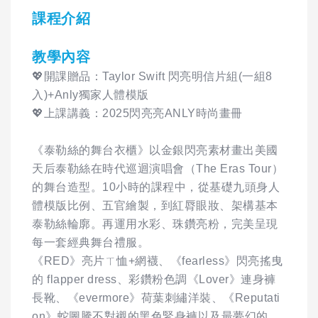
課程介紹
教學內容
💖開課贈品：Taylor Swift 閃亮明信片組(一組8
入)+Anly獨家人體模版
💖上課講義：2025閃亮亮ANLY時尚畫冊
《泰勒絲的舞台衣櫃》以金銀閃亮素材畫出美國
天后泰勒絲在時代巡迴演唱會（The Eras Tour）
的舞台造型。10小時的課程中，從基礎九頭身人
體模版比例、五官繪製，到紅脣眼妝、架構基本
泰勒絲輪廓。再運用水彩、珠鑽亮粉，完美呈現
每一套經典舞台禮服。
《RED》亮片ㄒ恤+網襪、《fearless》閃亮搖曳
的 flapper dress、彩鑽粉色調《Lover》連身褲
長靴、《evermore》荷葉刺繡洋裝、《Reputati
on》蛇圖騰不對襯的黑色緊身褲以及最夢幻的