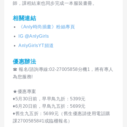
師，課程結束也同步完成一本服裝畫冊。
相關連結
《Anly時尚插畫》粉絲專頁
IG @AnlyGirls
AnlyGirlsYT頻道
優惠辦法
☎ 報名/諮詢專線:02-27005858分機1，將有專人
為您服務!
★優惠專案
♦️5月30日前，早早鳥九折：5399元
♦️6月20日前，早鳥九五折：5699元
♦️舊生九五折：5699元（舊生優惠請使用電話購
課27005858#1或臨櫃報名）