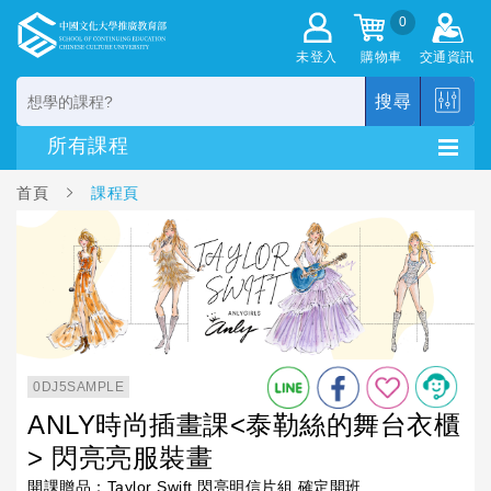
0
未登入
購物車
交通資訊
搜尋
首頁
課程頁
0DJ5SAMPLE
ANLY時尚插畫課<泰勒絲的舞台衣櫃
> 閃亮亮服裝畫
開課贈品：Taylor Swift 閃亮明信片組 確定開班