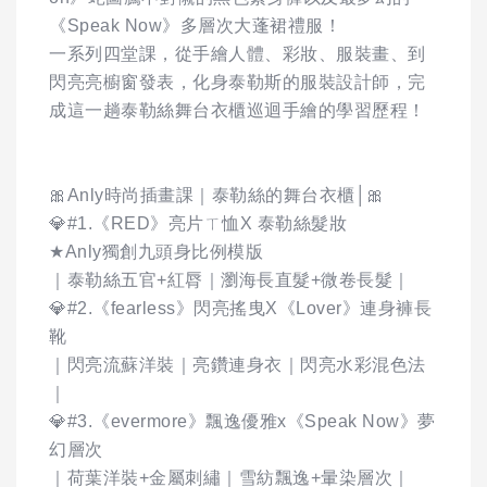
《Speak Now》多層次大蓬裙禮服！
一系列四堂課，從手繪人體、彩妝、服裝畫、到
閃亮亮櫥窗發表，化身泰勒斯的服裝設計師，完
成這一趟泰勒絲舞台衣櫃巡迴手繪的學習歷程！
🎀Anly時尚插畫課｜泰勒絲的舞台衣櫃│🎀
💎#1.《RED》亮片ㄒ恤X 泰勒絲髮妝
★Anly獨創九頭身比例模版
｜泰勒絲五官+紅脣｜瀏海長直髮+微卷長髮｜
💎#2.《fearless》閃亮搖曳X《Lover》連身褲長
靴
｜閃亮流蘇洋裝｜亮鑽連身衣｜閃亮水彩混色法
｜
💎#3.《evermore》飄逸優雅x《Speak Now》夢
幻層次
｜荷葉洋裝+金屬刺繡｜雪紡飄逸+暈染層次｜