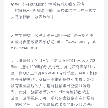
💎#4.《Reputation》性感時尚X 櫥窗展演
｜蛇圖騰+不對襯緊身褲｜最後成果布置在一樓文
大選物櫥窗｜發表展演｜
👠主要畫材：閃亮水彩+代針筆+軟毛筆+麥克筆
👠畫材自備或點表單預購 https://www.surveycak
e.com/s/0ZnQ0
文大推廣獨家的【ANLY時尚插畫課】已邁入第2
5年，超過120期的學員肯定，從九頭身專業服裝
畫，到Q萌三頭身AnlyGirls時尚插畫。ANLY老師
擅長分解動作，讓每一筆畫都變成小步驟，即使
沒有畫畫基礎的人，也能輕鬆畫出整體服裝造
型。此外，淺顯易懂的ANLY時尚色彩教學法，一
邊畫一邊學配色，每一張服裝畫就像走在伸展台
上的模特兒，我們就是最後出場的那位服裝設計