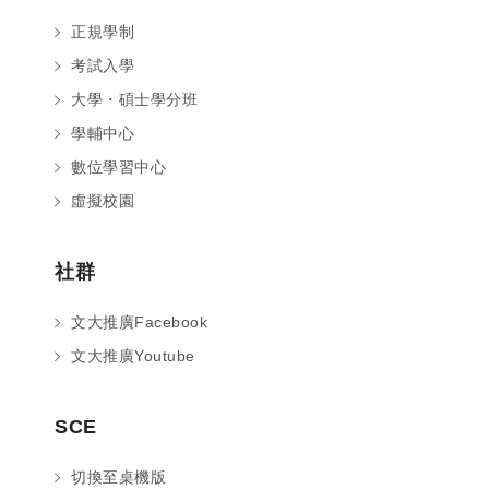
正規學制
考試入學
大學・碩士學分班
學輔中心
數位學習中心
虛擬校園
社群
文大推廣Facebook
文大推廣Youtube
您好～ 歡迎來到中國文化大學推廣部！
SCE
如您對於課程有疑問，可至
意見信箱
留
言，我們將盡快與您聯繫。
切換至桌機版