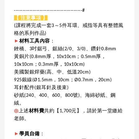
----------------------------------------#
【 注意事項 】
(課程將完成一套3～5件耳環、戒指等具有整體風
格的系列作品)
►
材料工具內容
：
銼橋、3吋鋸弓、鋸絲(2/0、3/0)、鑽針0.8mm
黃銅片(0.8mm厚，10x10cm；0.5mm厚，
10x10cm；0.3mm厚，10x10cm)
美國製銀焊藥(高、中、低溫20cm)
925銀線(Ø1.5mm，10cm；Ø0.7mm，20cm)
耳針配件(銀耳針及後束)
砂紙(240、400、600、800號)、海綿砂紙、鋼
絨。
◎
上述
材料費
共約【1,700元】，請於第一堂繳給
老師。
►
學員自備
：