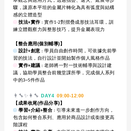
本觀念與應用方式，透過摺疊、退火、延展等步
驟，讓原本平坦的金屬片轉化為具有弧度與結構
感的立體造型
⦾
技法+實作
: 實作1-2對摺疊成形技法耳環，訓
練立體觀察力與整形技巧，提升金屬表現力
【整合應用(個別輔導)】
⦾
設計+創意
: 學員自由創作時間，可依據先前學
習的技法，自行設計並開始製作個人風格作品
建議
⦾
實作+
: 老師將一對一技術輔導與設計建
議，協助學員整合前幾堂課所學，完成個人系列
中的3~5件作品
👨‍🔧✨👩‍🔧
DAY4
09:00-12:00
【成果收尾(作品分享)】
⦾
學習+介紹+整合
: 引導未來進一步創作方向，
包含如何整合系列、應用於商品設計或銜接更高
階課程