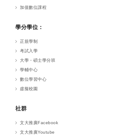
加值數位課程
學分學位：
正規學制
考試入學
大學・碩士學分班
學輔中心
數位學習中心
虛擬校園
社群
文大推廣Facebook
文大推廣Youtube