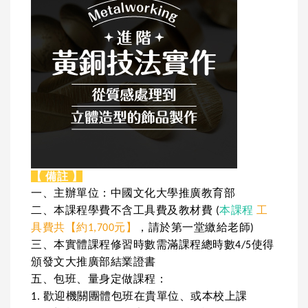
【 備註 】
一、主辦單位：中國文化大學推廣教育部
二、本課程學費不含工具費及教材費 (
本課程
工
具費共【約1,700元】
，請於第一堂繳給老師
)
三、本實體課程修習時數需滿課程總時數4/5使得
頒發文大推廣部結業證書
五、包班、量身定做課程：
1. 歡迎機關團體包班在貴單位、或本校上課