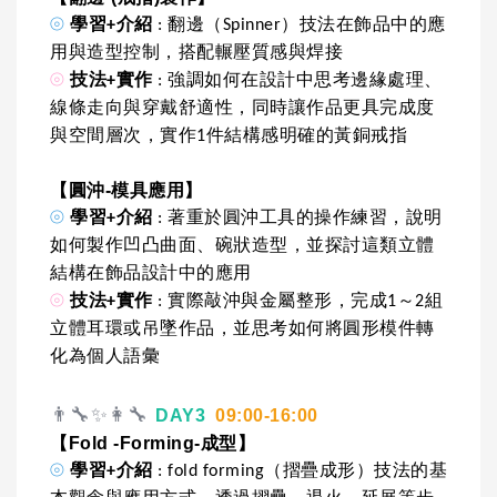
⦾
學習+介紹
: 翻邊（Spinner）技法在飾品中的應
用與造型控制，搭配輾壓質感與焊接
⦾
技法+實作
: 強調如何在設計中思考邊緣處理、
線條走向與穿戴舒適性，同時讓作品更具完成度
與空間層次，實作1件結構感明確的黃銅戒指
【圓沖-模具應用】
⦾
學習+介紹
: 著重於圓沖工具的操作練習，說明
如何製作凹凸曲面、碗狀造型，並探討這類立體
結構在飾品設計中的應用
⦾
技法+實作
: 實際敲沖與金屬整形，完成1～2組
立體耳環或吊墜作品，並思考如何將圓形模件轉
化為個人語彙
👨‍🔧✨👩‍🔧
DAY3
09:00-16:00
【Fold -Forming-成型】
⦾
學習+介紹
: fold forming（摺疊成形）技法的基