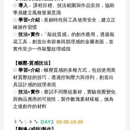
⦾
導入
: 課程目標、技法範圍與作品安排，協助
學員建立風格發展意識
⦾
學習+介紹
: 黃銅特性與工具使用安全，建立正
確操作習慣
⦾
技法+實作
:「敲紋質感」的創作應用，透過敲
花工具，創造出有節奏與肌理感的金屬表面，並
實作至少一件敲鑿紋理戒指
【輾壓-質感技法】
⦾
學習+介紹
: 輾壓質感的多種方式，包括使用異
材質壓紋的技巧，透過控制壓力與排列，創造出
具設計感的紋理表現
⦾
技法+實作
: 嘗試不同壓紋素材，實驗視覺變化
與飾品應用的可能性，製作數塊素材樣板，做為
之後創作的材料
👨‍🔧✨👩‍🔧
DAY2
09:00-16:00
【翻邊-(戒指)製作】