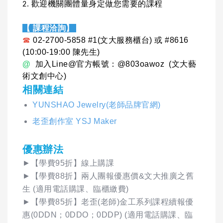
2. 歡迎機關團體量身定做您需要的課程
【 課程洽詢】
☎
02-2700-5858 #1(文大服務櫃台) 或 #8616
(10:00-19:00 陳先生)
@
加入Line@官方帳號：@803oawoz (文大藝
術文創中心)
相關連結
YUNSHAO Jewelry(老師品牌官網)
老歪創作室 YSJ Maker
優惠辦法
►【學費95折】線上購課
►【學費88折】兩人團報優惠價&文大推廣之舊
生 (適用電話購課、臨櫃繳費)
►【學費85折】老歪(老師)金工系列課程續報優
惠(0DDN；0DDO；0DDP) (適用電話購課、臨