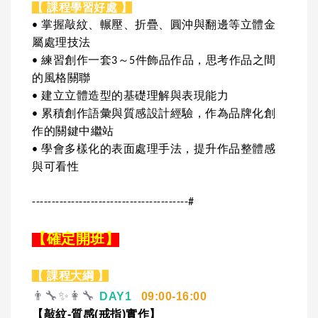
【 課程學習好處 】
• 掌握敲紋、輾壓、折疊、圓沖與翻邊等立體金
屬處理技法
• 練習創作一套3～5件飾品作品，思考作品之間
的風格關聯
• 建立立體造型的基礎理解與表現能力
• 累積創作語彙與質感設計經驗，作為品牌化創
作的關鍵中繼站
• 學會多樣化的表面處理手法，提升作品整體感
與可看性
----------------------------------------#
【確定開班】
【 課程大綱 】
👨‍🔧✨👩‍🔧
DAY1
09:00-16:00
【敲紋-質感(戒指)實作】