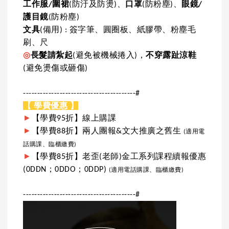
工作服/圍裙
(防汙及防燙)、
口罩
(防粉塵)、
眼鏡/
護目鏡
(防粉塵)
文具
(備用) : 簽字筆、圓圈板、紙膠帶、粉塵毛
刷、尺
◎
長髮請紮起
(避免被機械捲入)，
不穿露趾涼鞋
(避免燙傷或砸傷)
----------------------------------------#
【 學費優惠 】
►
【學費95折】線上購課
►
【學費88折】兩人團報&文大推廣之舊生
(適用電
話購課、臨櫃繳費)
►
【學費85折】老歪(老師)金工系列課程續報優惠
(0DDN；0DDO；0DDP)
(適用電話購課、臨櫃繳費)
----------------------------------------#