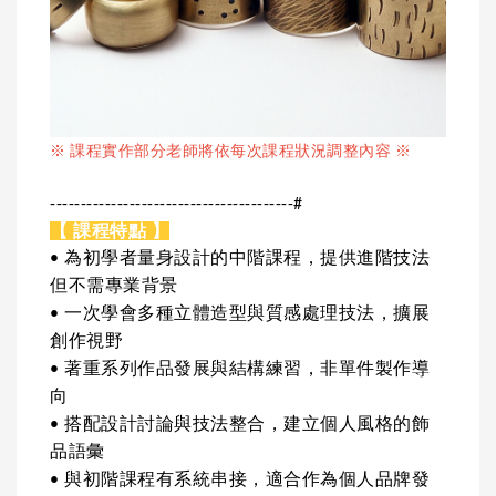
※ 課程實作部分老師將依每次課程狀況調整內容 ※
----------------------------------------#
【 課程特點 】
• 為初學者量身設計的中階課程，提供進階技法
但不需專業背景
• 一次學會多種立體造型與質感處理技法，擴展
創作視野
• 著重系列作品發展與結構練習，非單件製作導
向
• 搭配設計討論與技法整合，建立個人風格的飾
品語彙
• 與初階課程有系統串接，適合作為個人品牌發