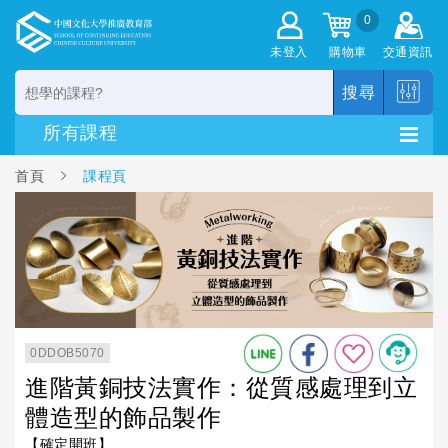
0
未登入
購物車
交通資訊
搜尋
首頁
課程頁
0DDOB5070
進階黃銅技法實作：從質感處理到立
體造型的飾品製作
【確定開班】