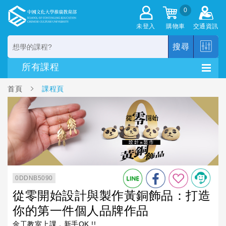
0
未登入
購物車
交通資訊
搜尋
首頁
課程頁
0DDNB5090
從零開始設計與製作黃銅飾品：打造
你的第一件個人品牌作品
金工教室上課，新手OK !!