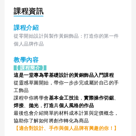
課程資訊
課程介紹
從零開始設計與製作黃銅飾品：打造你的第一件
個人品牌作品
教學內容
【 課程簡介 】
這是一堂專為零基礎設計的黃銅飾品入門課程
從靈感草圖開始，帶你一步步完成屬於自己的手
工飾品
課程中你將學會
基本金工技法
，
實際操作切鋸
、
焊接
、
拋光
，
打造
具
個人風格的作品
最後也會介紹簡單的材料成本計算與定價概念，
協助你了解如何將創作轉化為商品
【適合對設計、手作與個人品牌有興趣的你！】