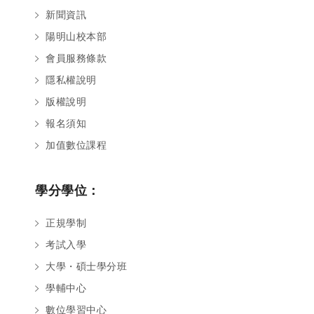
新聞資訊
陽明山校本部
會員服務條款
隱私權說明
版權說明
報名須知
加值數位課程
學分學位：
正規學制
考試入學
大學・碩士學分班
學輔中心
數位學習中心