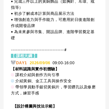
• 完成三件以上的黃銅飾品（如胸針、耳環、戒
指等）
• 初步了解成本計算與商品展示方法
• 增強創造力與手作能力，可應用於日後進階創
作或開發品牌
• 為未來參與市集、開設品牌、進階學習奠定基
礎
----------------------------------------#
【 課程大綱 】
🐼
DAY1
2026/09/06
09:00-16:00
【材料認識與實作初體驗】
⦾
課程介紹與創作方向引導
⦾
介紹黃銅、金工工具與操作安全
⦾
帶領學員動手鋸切黃銅片，學習鑽孔以及修磨
方式，練習手感
【設計構圖與技法示範】