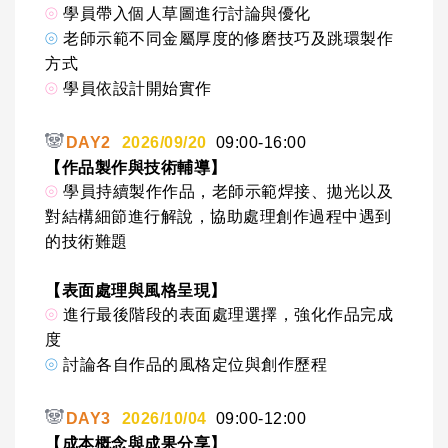
⦾
學員帶入個人草圖進行討論與優化
⦾
老師示範不同金屬厚度的修磨技巧及跳環製作
方式
⦾
學員依設計開始實作
🐼
DAY2
2026/09/20
09:00-16:00
【作品製作與技術輔導】
⦾
學員持續製作作品，老師示範焊接、拋光以及
對結構細節進行解說，協助處理創作過程中遇到
的技術難題
【表面處理與風格呈現】
⦾
進行最後階段的表面處理選擇，強化作品完成
度
⦾
討論各自作品的風格定位與創作歷程
🐼
DAY3
2026/10/04
09:00-12:00
【成本概念與成果分享】