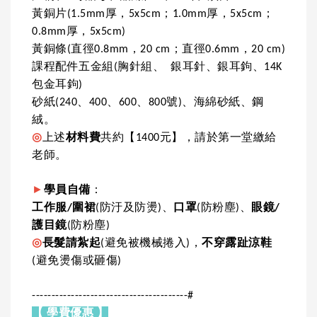
黃銅片(1.5mm厚，5x5cm；1.0mm厚，5x5cm；
0.8mm厚，5x5cm)
黃銅條(直徑0.8mm，20 cm；直徑0.6mm，20 cm)
課程配件五金組(
胸針組、 銀耳針、銀耳鉤、14K
包金耳鉤)
砂紙(240、400、600、800號)、海綿砂紙、鋼
絨。
◎
上述
材料費
共約【1400元】，請於第一堂繳給
老師。
►
學員自備
：
工作服/圍裙
(防汙及防燙)、
口罩
(防粉塵)、
眼鏡/
護目鏡
(防粉塵)
◎
長髮請紮起
(避免被機械捲入)，
不穿露趾涼鞋
(避免燙傷或砸傷)
----------------------------------------#
【 學費優惠 】