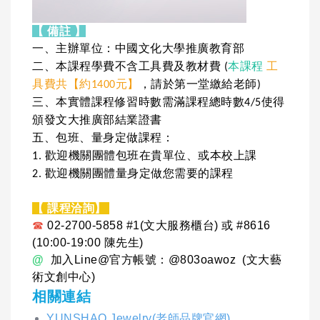
【 備註 】
一、主辦單位：中國文化大學推廣教育部
二、本課程學費不含工具費及教材費 (
本課程
工
具費共【約1400元】
，請於第一堂繳給老師
)
三、本實體課程修習時數需滿課程總時數4/5使得
頒發文大推廣部結業證書
五、包班、量身定做課程：
1. 歡迎機關團體包班在貴單位、或本校上課
2. 歡迎機關團體量身定做您需要的課程
【 課程洽詢】
☎
02-2700-5858 #1(文大服務櫃台) 或 #8616
(10:00-19:00 陳先生)
@
加入Line@官方帳號：@803oawoz (文大藝
術文創中心)
相關連結
YUNSHAO Jewelry(老師品牌官網)