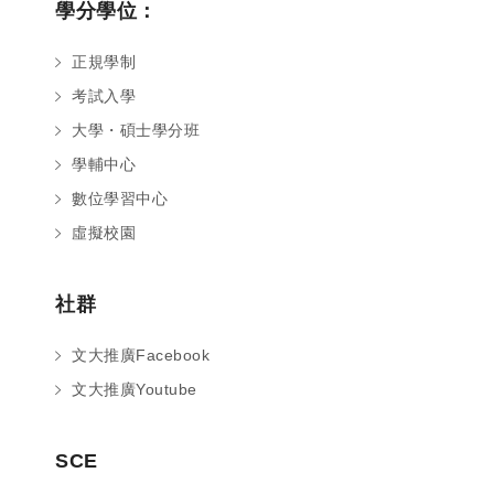
學分學位：
正規學制
考試入學
大學・碩士學分班
學輔中心
數位學習中心
虛擬校園
社群
文大推廣Facebook
文大推廣Youtube
您好～ 歡迎來到中國文化大學推廣部！
SCE
如您對於課程有疑問，可至
意見信箱
留