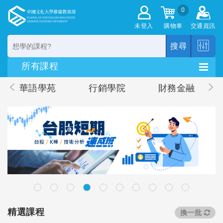
0
未登入
購物車
交通資訊
搜尋
華語學苑
行銷學院
財務金融
精選課程
換一批