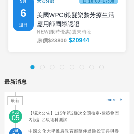
9月
大安分部
日 10:00~17:00
6
美國WPCI銀髮樂齡芳療生活
應用師國際認證
週日
NEW(限時優惠)週末時段
$20944
原價$23800
最新消息
more
最新
Aug
【場次公告】115年第2梯次全國檢定-建築物室
05
內設計乙級術科測試
Jul
中國文化大學推廣教育部陪伴退除役官兵與眷