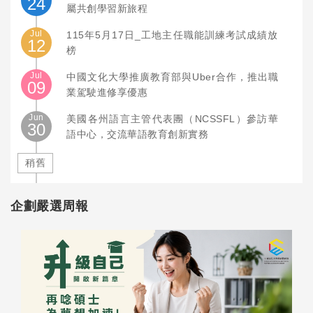
24
屬共創學習新旅程
Jul
115年5月17日_工地主任職能訓練考試成績放
12
榜
Jul
中國文化大學推廣教育部與Uber合作，推出職
09
業駕駛進修享優惠
Jun
美國各州語言主管代表團（NCSSFL）參訪華
30
語中心，交流華語教育創新實務
稍舊
企劃嚴選周報