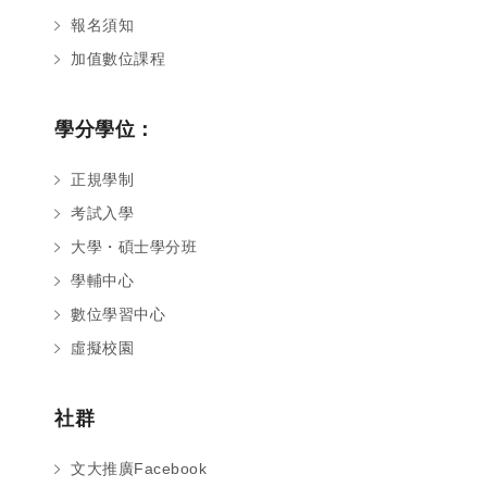
報名須知
加值數位課程
學分學位：
正規學制
考試入學
大學・碩士學分班
學輔中心
數位學習中心
虛擬校園
社群
文大推廣Facebook