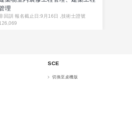
管理
管理
非回訓 報名截止日:9月16日 ,技術士證號
非回訓 
126,069
126,069
SCE
切換至桌機版
您好～ 歡迎來到中國文化大學推廣部！