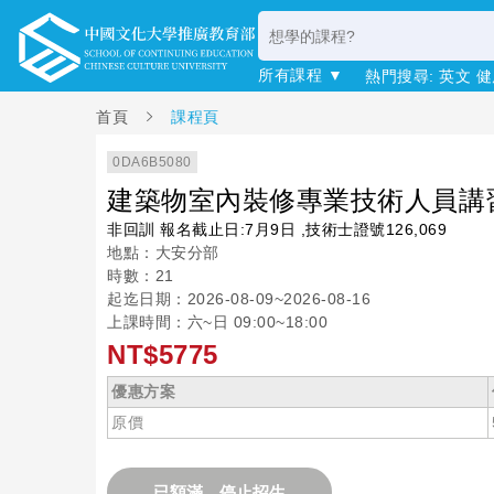
所有課程 ▼
熱門搜尋:
英文
健
首頁
課程頁
0DA6B5080
建築物室內裝修專業技術人員講
非回訓 報名截止日:7月9日 ,技術士證號126,069
地點：大安分部
時數：21
起迄日期：2026-08-09~2026-08-16
上課時間：六~日 09:00~18:00
NT$5775
優惠方案
原價
已額滿，停止招生