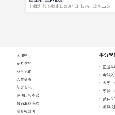
非回訓 報名截止日:8月4日 ,技術士證號125-
學分學
客服中心
意見信箱
正規學
關於我們
考試入
合作提案
大學・
新聞資訊
學輔中
陽明山校本部
數位學
會員服務條款
虛擬校
隱私權說明