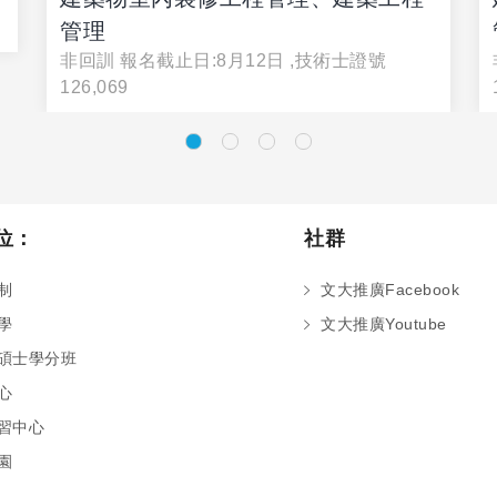
管理
非回訓 報名截止日:8月12日 ,技術士證號
126,069
位：
社群
制
文大推廣Facebook
學
文大推廣Youtube
碩士學分班
心
習中心
園