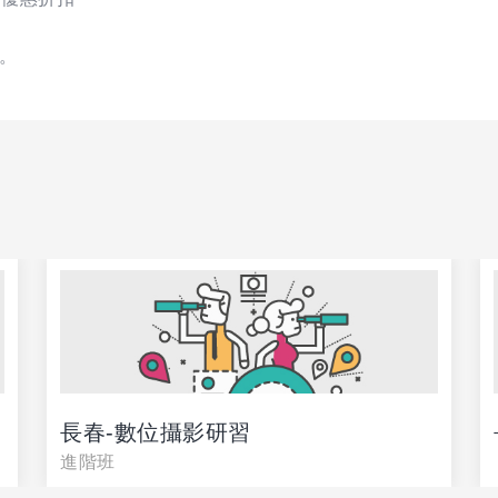
。
長春-數位攝影研習
進階班