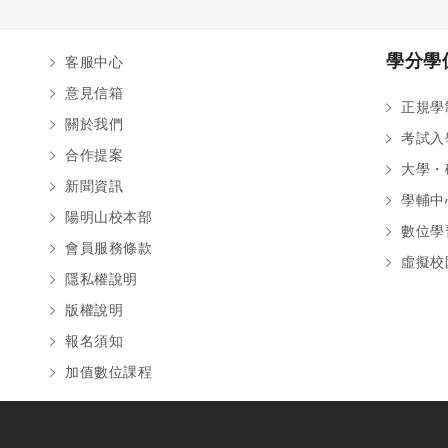
學分學
客服中心
意見信箱
正規學
關於我們
考試入
合作提案
大學・
新聞資訊
學輔中
陽明山校本部
數位學
會員服務條款
虛擬校
隱私權說明
版權說明
報名須知
加值數位課程