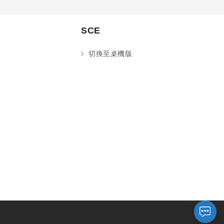
SCE
切換至桌機版
您好～ 歡迎來到中國文化大學推廣部！
如您對於課程有疑問，可至
意見信箱
留
言，我們將盡快與您聯繫。
※服務時間：週一至週六09:00~21:00；
週日09:00~17:00，國定假日除外。
報名及退
官方臉書
意見信箱
費須知