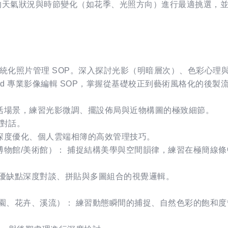
下的天氣狀況與時節變化（如花季、光照方向）進行最適挑選，
析、系統化照片管理 SOP。深入探討光影（明暗層次）、色彩心
pseed 專業影像編輯 SOP，掌握從基礎校正到藝術風格化的後製
置身生活場景，練習光影微調、擺設佈局與近物構圖的極致細節。
覺對話。
製細節深度優化、個人雲端相簿的高效管理技巧。
空間（博物館/美術館）： 捕捉結構美學與空間韻律，練習在極簡線
、作品優缺點深度對談、拼貼與多圖組合的視覺邏輯。
觀察（公園、花卉、溪流）： 練習動態瞬間的捕捉、自然色彩的飽和