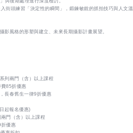
呼吸感」與後期處理進行深度檢討。
實： 走入街頭練習「決定性的瞬間」，鍛鍊敏銳的抓拍技巧與人文
、個人攝影風格的形塑與建立、未來長期攝影計畫展望。
春系列兩門（含）以上課程
學費85折優惠
者，長春舊生一律9折優惠
1日起報名優惠)
系列兩門（含）以上課程
9折優惠
何優惠折扣