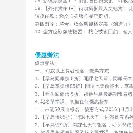
​08. 影像診療室 III： 針對自然風景的「
​09. 【外拍實作 IV】街頭攝影與人文紀
​課後任務：繳交 1-2 張作品至群組。
​第四階段：整合、收斂與風格定義（創造力）
​10. 全方位影像總複習： 核心技術回顧
優惠辦法
優惠辦法:
一、50歲以上長者報名，優惠方式
1. 【早鳥同報價 8折】開課七天前，同報長
2. 【早鳥享樂價85折】開課七天前報名，享
3. 【舊生回饋價 9折】超過早鳥優惠期報名
4. 報名單堂課，恕無任何優惠折扣
二、未滿50歲者報名，優惠方式(2016年1月
1. 【早鳥價85折】開課七天前，同報長春
2. 【早鳥價9折】開課七天前報名，可享學費
3. 超過早鳥優惠期間及報名單堂課，恕無任