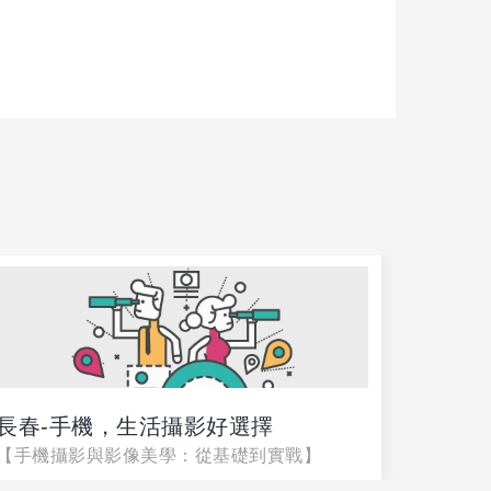
長春-手機，生活攝影好選擇
長春-
【手機攝影與影像美學：從基礎到實戰】
進階班