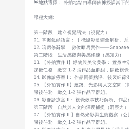
🌟​地點選擇： 外拍地點由導師依據授課當
課程大綱:
第一階段：建立視覺語法（視覺力）
​01. 掌握鏡頭語言： 手機攝影硬體全解
​02. 暗房修辭學： 數位暗房實作——Sna
​第二階段：生活感觀與美感修練（感知力）
​03. 【外拍實作 I】靜物與美食美學： 
​課後任務：繳交 1-2 張作品至群組，開啟視
​04. 影像診療室 I： 作品同儕點評、後
​05. 【外拍實作 II】建築、光影與人文
​課後任務：繳交 1-2 張作品至群組。
​06. 影像診療室 II： 視覺敘事技巧解析
​第三階段：自然與人文的深度捕捉（洞察力）
​07. 【外拍實作 III】自然光影與生態
​課後任務：繳交 1-2 張作品至群組。