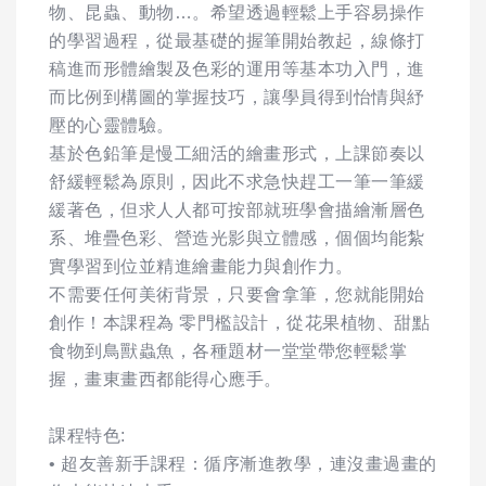
物、昆蟲、動物…。希望透過輕鬆上手容易操作
的學習過程，從最基礎的握筆開始教起，線條打
稿進而形體繪製及色彩的運用等基本功入門，進
而比例到構圖的掌握技巧，讓學員得到怡情與紓
壓的心靈體驗。
基於色鉛筆是慢工細活的繪畫形式，上課節奏以
舒緩輕鬆為原則，因此不求急快趕工一筆一筆緩
緩著色，但求人人都可按部就班學會描繪漸層色
系、堆疊色彩、營造光影與立體感，個個均能紮
實學習到位並精進繪畫能力與創作力。
不需要任何美術背景，只要會拿筆，您就能開始
創作！本課程為 零門檻設計，從花果植物、甜點
食物到鳥獸蟲魚，各種題材一堂堂帶您輕鬆掌
握，畫東畫西都能得心應手。
課程特色:
• 超友善新手課程：循序漸進教學，連沒畫過畫的