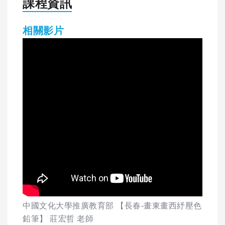
課程資訊
相關影片
中國文化大學推廣教育部 【長春-畫東畫西紓壓色
鉛筆】 莊宏哲 老師