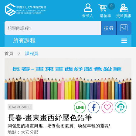
0
未登入
購物車
交通資訊
搜尋
首頁
課程頁
0AAPB5080
長春-畫東畫西紓壓色鉛筆
開發您的繪畫興趣、培養藝術氣質、喚醒年輕的靈魂!
地點：大安分部