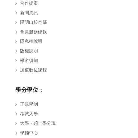
合作提案
新聞資訊
陽明山校本部
會員服務條款
隱私權說明
版權說明
報名須知
加值數位課程
學分學位：
正規學制
考試入學
大學・碩士學分班
學輔中心