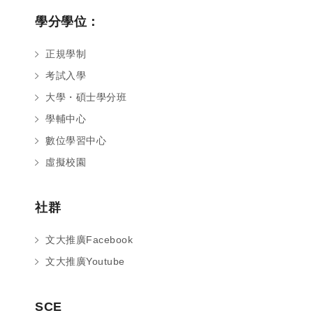
學分學位：
正規學制
考試入學
大學・碩士學分班
學輔中心
數位學習中心
虛擬校園
社群
文大推廣Facebook
文大推廣Youtube
您好～ 歡迎來到中國文化大學推廣部！
SCE