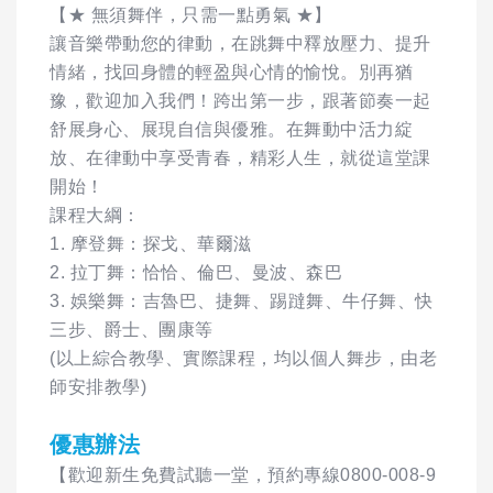
【★ 無須舞伴，只需一點勇氣 ★】
讓音樂帶動您的律動，在跳舞中釋放壓力、提升
情緒，找回身體的輕盈與心情的愉悅。別再猶
豫，歡迎加入我們！跨出第一步，跟著節奏一起
舒展身心、展現自信與優雅。在舞動中活力綻
放、在律動中享受青春，精彩人生，就從這堂課
開始！
課程大綱：
1. 摩登舞：探戈、華爾滋
2. 拉丁舞：恰恰、倫巴、曼波、森巴
3. 娛樂舞：吉魯巴、捷舞、踢躂舞、牛仔舞、快
三步、爵士、團康等
(以上綜合教學、實際課程，均以個人舞步，由老
師安排教學)
優惠辦法
【歡迎新生免費試聽一堂，預約專線0800-008-9