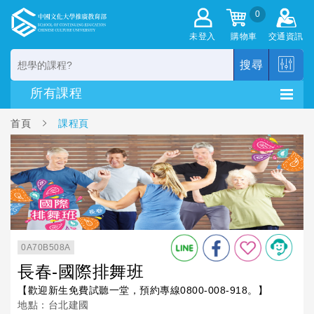
0
未登入
購物車
交通資訊
搜尋
首頁
課程頁
0A70B508A
長春-國際排舞班
【歡迎新生免費試聽一堂，預約專線0800-008-918。】
地點：台北建國