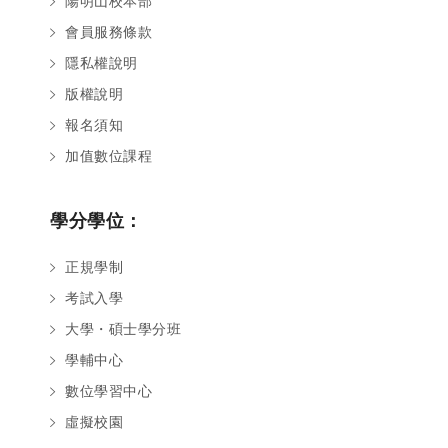
陽明山校本部
會員服務條款
隱私權說明
版權說明
報名須知
加值數位課程
學分學位：
正規學制
考試入學
大學・碩士學分班
學輔中心
數位學習中心
虛擬校園