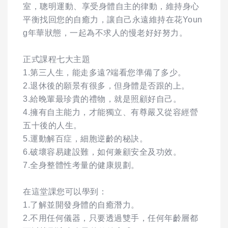
室，聰明運動、享受身體自主的律動，維持身心
平衡找回您的自癒力，讓自己永遠維持在花Youn
g年華狀態，一起為不求人的慢老好好努力。
正式課程七大主題
1.第三人生，能走多遠?端看您準備了多少。
2.退休後的願景有很多，但身體是否跟的上。
3.給晚輩最珍貴的禮物，就是照顧好自己。
4.擁有自主能力，才能獨立、有尊嚴又從容經營
五十後的人生。
5.運動解百症，細胞逆齡的秘訣。
6.破壞容易建設難，如何兼顧安全及功效。
7.全身整體性考量的健康規劃。
在這堂課您可以學到：
1.了解並開發身體的自癒潛力。
2.不用任何儀器，只要透過雙手，任何年齡層都