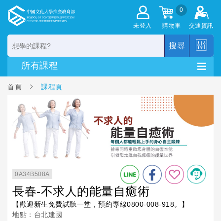
0
未登入
購物車
交通資訊
搜尋
首頁
課程頁
0A34B508A
長春-不求人的能量自癒術
【歡迎新生免費試聽一堂，預約專線0800-008-918。】
地點：台北建國