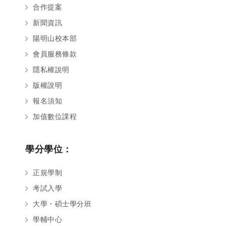
合作提案
新聞資訊
陽明山校本部
會員服務條款
隱私權說明
版權說明
報名須知
加值數位課程
學分學位：
正規學制
考試入學
大學・碩士學分班
學輔中心