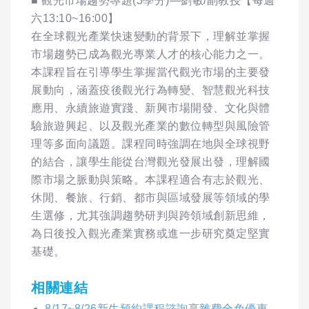
■ 觀光市場趨勢專題(3學分)—劉敏/副教授【每週
六13:10~16:00】
在全球觀光產業快速變動的背景下，理解並掌握
市場趨勢已成為觀光專業人才的核心能力之一。
本課程旨在引導學生掌握當代觀光市場的主要發
展動向，涵蓋疫後觀光行為轉變、智慧觀光科技
應用、永續旅遊實踐、新興市場開發、文化與體
驗旅遊興起、以及觀光產業的數位轉型與風險管
理等多面向議題。課程同時強調在地與全球視野
的結合，讓學生能從台灣觀光發展出發，理解國
際市場之脈動與策略。本課程適合有志於觀光、
休閒、餐旅、行銷、都市與區域發展等領域的學
生選修，尤其強調趨勢研判與跨領域創新思維，
為日後投入觀光產業實務或進一步研究奠定堅實
基礎。
相關連結
8/17~8/26新生預約課程諮詢享雜費全免優惠